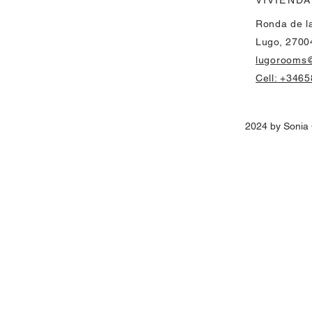
VIVIENDA
Ronda de la
Lugo, 2700
lugorooms
Cell: +346
2024 by Sonia 